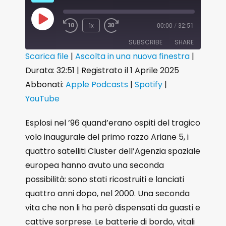
1x
00:00
/
32:51
SUBSCRIBE
SHARE
Scarica file
|
Ascolta in una nuova finestra
|
Durata: 32:51
|
Registrato il 1 Aprile 2025
SHARE
Apple Podcasts
Spotify
Abbonati:
Apple Podcasts
|
Spotify
|
YouTube
LINK
YouTube
RSS FEED
EMBED
Esplosi nel ’96 quand’erano ospiti del tragico
volo inaugurale del primo razzo Ariane 5, i
quattro satelliti Cluster dell’Agenzia spaziale
europea hanno avuto una seconda
possibilità: sono stati ricostruiti e lanciati
quattro anni dopo, nel 2000. Una seconda
vita che non li ha però dispensati da guasti e
cattive sorprese. Le batterie di bordo, vitali