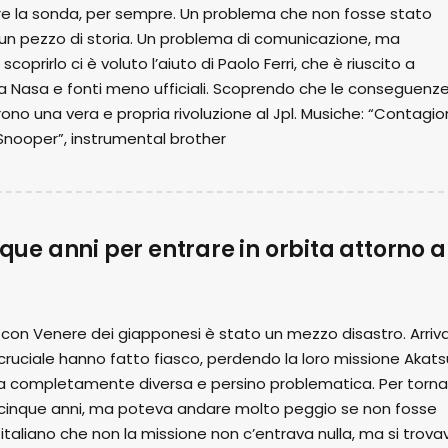
ere la sonda, per sempre. Un problema che non fosse stato
o un pezzo di storia. Un problema di comunicazione, ma
oprirlo ci è voluto l’aiuto di Paolo Ferri, che è riuscito a
la Nasa e fonti meno ufficiali. Scoprendo che le conseguenze
no una vera e propria rivoluzione al Jpl. Musiche: “Contagio
Snooper”, instrumental brother
nque anni per entrare in orbita attorno a
con Venere dei giapponesi è stato un mezzo disastro. Arriva
ruciale hanno fatto fiasco, perdendo la loro missione Akats
ita completamente diversa e persino problematica. Per torna
i cinque anni, ma poteva andare molto peggio se non fosse
italiano che non la missione non c’entrava nulla, ma si trova