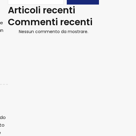
Articoli recenti
Commenti recenti
 e
un
Nessun commento da mostrare.
ndo
tto
e