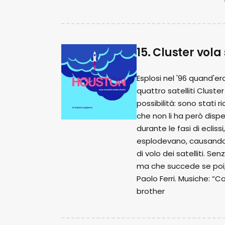
15. Cluster vola
Esplosi nel '96 quand'er
quattro satelliti Clust
possibilità: sono stati 
che non li ha però dispe
durante le fasi di ecli
esplodevano, causando g
di volo dei satelliti. Se
ma che succede se poi, fi
Paolo Ferri. Musiche: “
brother