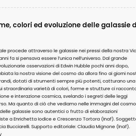
me, colori ed evoluzione delle galassie 
ale procede attraverso le galassie nei pressi della nostra Vi
nni fa si pensava essere l’unica nell’universo. Dal grande
rivoluzionarie osservazioni di Edwin Hubble pochi anni dopo,
ta la nostra visione del cosmo da allora fino ai giorni nost
andi, dotati di strumenti sempre più potenti, catturano una
ui straordinaria varietà di colori, forme e strutture ci raccont
zione e interazione cosmica, svelando i segreti delle leggi
erso. Ma quanto di ciò che vediamo nelle immagini del cosmo
ti delle galassie sono autentici o frutto di elaborazioni
viste a Enrichetta Iodice e Crescenzo Tortora (Inaf). Soggett
cia Bucciarelli. Supporto editoriale: Claudia Mignone (Inaf).
y