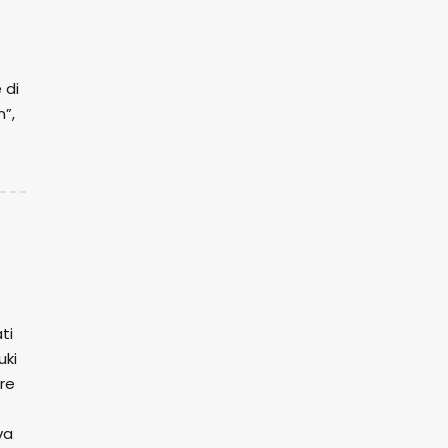
 di
n”,
ti
uki
re
va