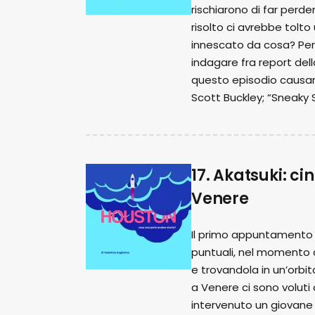
rischiarono di far perd
risolto ci avrebbe tolt
innescato da cosa? Per sc
indagare fra report del
questo episodio causaro
Scott Buckley; “Sneaky 
17. Akatsuki: ci
Venere
Il primo appuntamento 
puntuali, nel momento c
e trovandola in un’orb
a Venere ci sono volut
intervenuto un giovane 