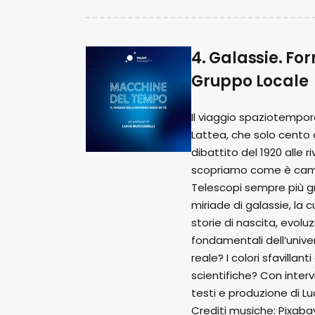
4. Galassie. For
Gruppo Locale
Il viaggio spaziotempor
Lattea, che solo cento a
dibattito del 1920 alle 
scopriamo come è cambia
Telescopi sempre più gr
miriade di galassie, la c
storie di nascita, evolu
fondamentali dell’univ
reale? I colori sfavillan
scientifiche? Con inter
testi e produzione di Lu
Crediti musiche: Pixaba