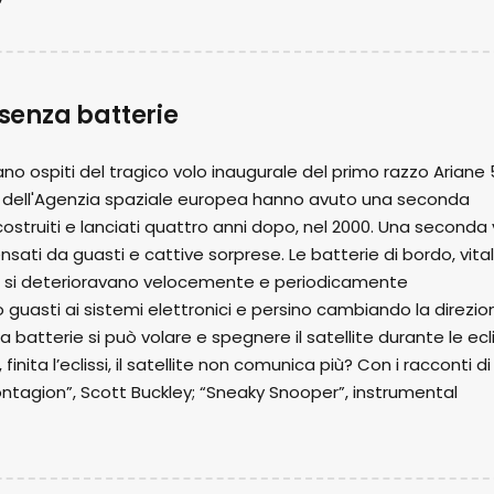
 senza batterie
ano ospiti del tragico volo inaugurale del primo razzo Ariane 5
er dell'Agenzia spaziale europea hanno avuto una seconda
ricostruiti e lanciati quattro anni dopo, nel 2000. Una seconda 
nsati da guasti e cattive sorprese. Le batterie di bordo, vital
ssi, si deterioravano velocemente e periodicamente
uasti ai sistemi elettronici e persino cambiando la direzio
nza batterie si può volare e spegnere il satellite durante le ecli
nita l’eclissi, il satellite non comunica più? Con i racconti di
Contagion”, Scott Buckley; “Sneaky Snooper”, instrumental