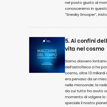
nel posto giusto al mom
conosceremo in questa 
“Sneaky Snooper”, inst
5. Ai confini de
vita nel cosmo
Siamo davvero lontano 
dell’astrofisica ci ha po
cosmo, oltre 13 miliardi
era pervaso da un miscug
nelle microonde: la radi
da cui tutto ha avuto or
momento di volgere lo s
speciale il nostro piane