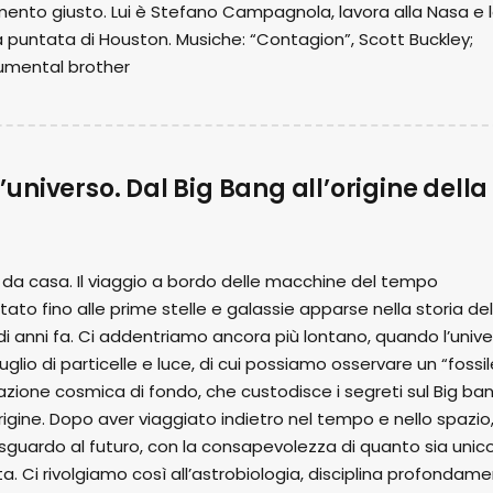
ento giusto. Lui è Stefano Campagnola, lavora alla Nasa e 
puntata di Houston. Musiche: “Contagion”, Scott Buckley;
rumental brother
ll’universo. Dal Big Bang all’origine della
da casa. Il viaggio a bordo delle macchine del tempo
rtato fino alle prime stelle e galassie apparse nella storia del
 di anni fa. Ci addentriamo ancora più lontano, quando l’univ
lio di particelle e luce, di cui possiamo osservare un “fossil
azione cosmica di fondo, che custodisce i segreti sul Big ban
igine. Dopo aver viaggiato indietro nel tempo e nello spazio, 
guardo al futuro, con la consapevolezza di quanto sia unic
ta. Ci rivolgiamo così all’astrobiologia, disciplina profondam