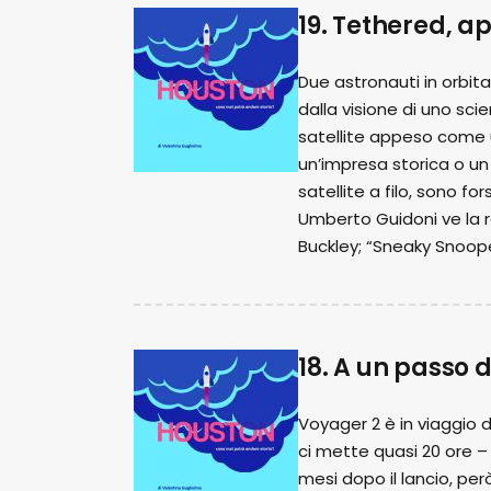
19. Tethered, ap
Due astronauti in orbita
dalla visione di uno sci
satellite appeso come un
un’impresa storica o un 
satellite a filo, sono f
Umberto Guidoni ve la 
Buckley; “Sneaky Snoope
18. A un passo 
Voyager 2 è in viaggio
ci mette quasi 20 ore –
mesi dopo il lancio, p