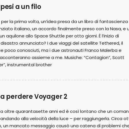
pesi a un filo
 per la prima volta, un’idea presa da un libro di fantascienza
enziato italiano, un accordo finalmente preso con la Nasa, e 
 aquilone allo Space Shuttle per otto giorni. È l’inizio di
disastro annunciato? I due viaggi del satellite Tethered, il
orse poco conosciuti, ma i due astronauti Franco Malerba e
racconteranno assieme a me. Musiche: “Contagion”, Scott
r”, instrumental brother
da perdere Voyager 2
 da oltre quarantasette anni ed è così lontano che un coma
 andando alla velocità della luce – per raggiungerla. Circa o
erò, un mancato messaggio causò una catena di problemi ch