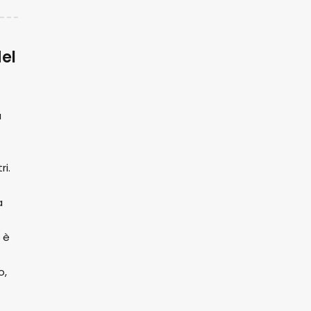
del
a
ri.
a
 è
o,