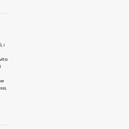
, i
vita
i
ne
ssi,