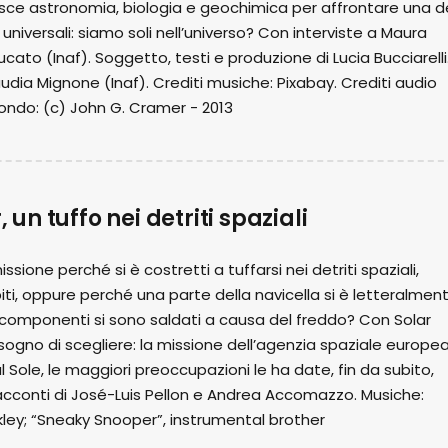
nisce astronomia, biologia e geochimica per affrontare una d
niversali: siamo soli nell’universo? Con interviste a Maura
cato (Inaf). Soggetto, testi e produzione di Lucia Bucciarelli
udia Mignone (Inaf). Crediti musiche: Pixabay. Crediti audio
ondo: (c) John G. Cramer - 2013
, un tuffo nei detriti spaziali
sione perché si è costretti a tuffarsi nei detriti spaziali,
piti, oppure perché una parte della navicella si è letteralmen
i componenti si sono saldati a causa del freddo? Con Solar
isogno di scegliere: la missione dell’agenzia spaziale europe
al Sole, le maggiori preoccupazioni le ha date, fin da subito,
 racconti di José-Luis Pellon e Andrea Accomazzo. Musiche:
ley; “Sneaky Snooper”, instrumental brother