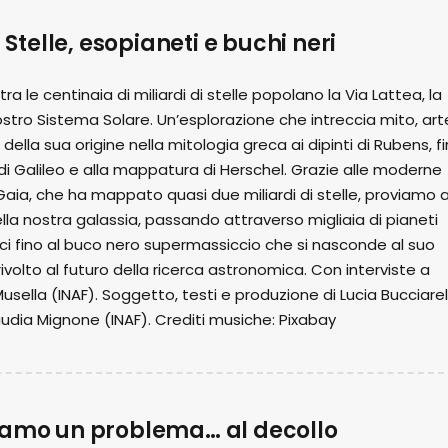
. Stelle, esopianeti e buchi neri
tra le centinaia di miliardi di stelle popolano la Via Lattea, la
ostro Sistema Solare. Un’esplorazione che intreccia mito, art
della sua origine nella mitologia greca ai dipinti di Rubens, f
 di Galileo e alla mappatura di Herschel. Grazie alle moderne
Gaia, che ha mappato quasi due miliardi di stelle, proviamo 
ella nostra galassia, passando attraverso migliaia di pianeti
ci fino al buco nero supermassiccio che si nasconde al suo
ivolto al futuro della ricerca astronomica. Con interviste a
usella (INAF). Soggetto, testi e produzione di Lucia Bucciarell
audia Mignone (INAF). Crediti musiche: Pixabay
iamo un problema… al decollo