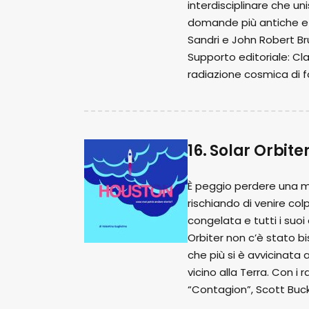
interdisciplinare che u
domande più antiche e u
Sandri e John Robert Bru
Supporto editoriale: Cla
radiazione cosmica di f
16. Solar Orbiter
È peggio perdere una mis
rischiando di venire col
congelata e tutti i suo
Orbiter non c’è stato b
che più si è avvicinata 
vicino alla Terra. Con i
“Contagion”, Scott Buck