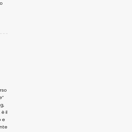
lo
erso
e”
g,
è il
o e
ente