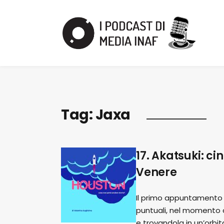
Tag:
Jaxa
17. Akatsuki: ci
Venere
Il primo appuntamento 
puntuali, nel momento c
e trovandola in un’orb