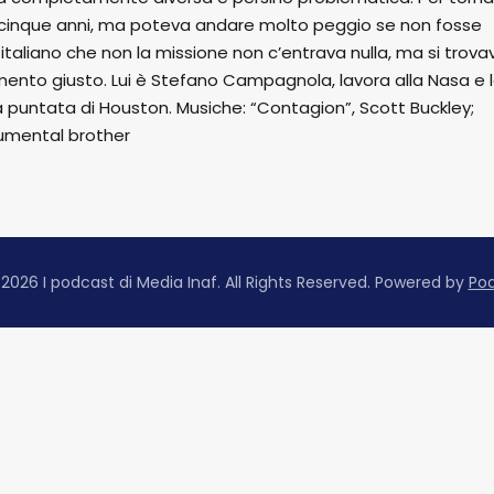
i cinque anni, ma poteva andare molto peggio se non fosse
italiano che non la missione non c’entrava nulla, ma si trova
ento giusto. Lui è Stefano Campagnola, lavora alla Nasa e 
puntata di Houston. Musiche: “Contagion”, Scott Buckley;
rumental brother
2026 I podcast di Media Inaf. All Rights Reserved.
Powered by
Po