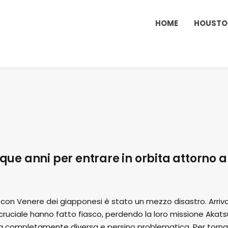
HOME
HOUST
nque anni per entrare in orbita attorno a
con Venere dei giapponesi è stato un mezzo disastro. Arriva
ruciale hanno fatto fiasco, perdendo la loro missione Akats
ita completamente diversa e persino problematica. Per torna